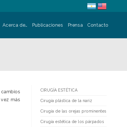
Acerca de…
Publicaciones
Prensa
Contacto
CIRUGÍA ESTÉTICA
s cambios
a vez más
Cirugía plástica de la nariz
Cirugía de las orejas prominentes
Cirugía estética de los párpados