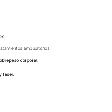
os
tratamientos ambulatorios.
sobrepeso corporal.
 láser.