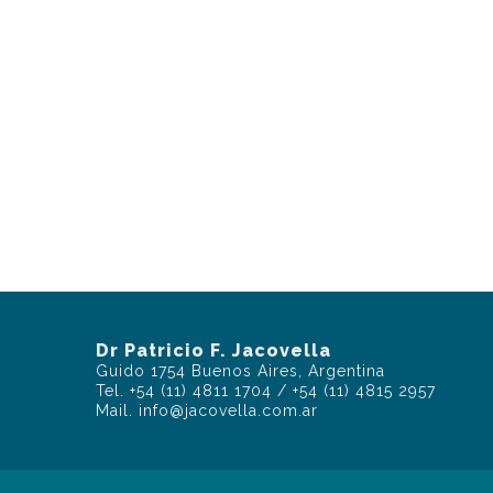
Dr Patricio F. Jacovella
Guido 1754 Buenos Aires, Argentina
Tel. +54 (11) 4811 1704 / +54 (11) 4815 2957
Mail. info@jacovella.com.ar